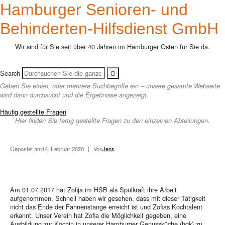
Hamburger Senioren- und
Behinderten-Hilfsdienst GmbH
Wir sind für Sie seit über 40 Jahren im Hamburger Osten für Sie da.
Search
Geben Sie einen, oder mehrere Suchbegriffe ein – unsere gesamte Webseite
wird dann durchsucht und die Ergebnisse angezeigt.
Häufig gestellte Fragen
Hier finden Sie fertig gestellte Fragen zu den einzelnen Abteilungen.
Gepostet am
14. Februar 2020
Von
Jens
Am 01.07.2017 hat Zofija im HSB als Spülkraft ihre Arbeit
aufgenommen. Schnell haben wir gesehen, dass mit dieser Tätigkeit
nicht das Ende der Fahnenstange erreicht ist und Zofias Kochtalent
erkannt. Unser Verein hat Zofia die Möglichkeit gegeben, eine
Ausbildung zur Köchin in unserer Hamburger Genussküche (hgk) zu