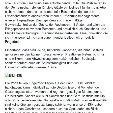
spielt auch die Ernährung eine entscheidende Rolle. Die Mahlzeiten in
der Gemeinschaft stellen für viele Gäste ein kleines Highlight dar. Aber
nicht nur das – denn sie sind ebenfalls Bestandteil des an den
Expertenstandard angelehnten internen Ernährungsmanagements
unserer Tagespflege. Dazu gehören auch regelmäßige
Gewichtskontrollen der Gäste, der Austausch mit Ärzten und allen am
Pflegeprozess relevanten Personen und natürlich auch Krankheits- und
Medikamentenbedingte Ernährungsbesonderheiten. Eine Innovation die
sich in unserer Einrichtung zunehmender Beliebtheit erfreut, ist
Fingerfood.
Fingerfood, dass sind kleine, handliche Häppchen, die ohne Besteck
genossen werden können. Diese leckeren Kreationen bieten nicht nur
eine willkommene Abwechslung zum herkömmlichen Speiseplan,
sondern fördern auch die Selbstständigkeit und das
Gemeinschaftsgefühl unserer Gäste.
Die Vorteile von Fingerfood liegen auf der Hand: Es ist leicht zu
handhaben, kann individuell auf die Bedürfnisse und Vorlieben der
Gäste zugeschnitten werden und regt zum geselligen Miteinander an.
Ob herzhafte Snacks wie Mini-Sandwiches und Gemüsesticks mit Dip
oder süße Leckereien wie Obstspieße und Mini-Muffins – der Kreativität
sind keine Grenzen gesetzt. Umso schöner wenn unsere HGK dabei
nicht nur den Geschmack, sondern auch die Optik dabei im Blick
behält. Das merkt man unserem besonderen Fingerfood (eine