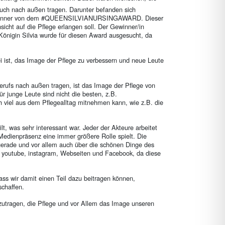
s auch nach außen tragen. Darunter befanden sich
owie Gewinner von dem #QUEENSILVIANURSINGAWARD. Dieser
cht auf die Pflege erlangen soll. Der Gewinner/in
Königin Silvia wurde für diesen Award ausgesucht, da
ei ist, das Image der Pflege zu verbessern und neue Leute
Berufs nach außen tragen, ist das Image der Pflege von
r junge Leute sind nicht die besten, z.B.
h viel aus dem Pflegealltag mitnehmen kann, wie z.B. die
t, was sehr interessant war. Jeder der Akteure arbeitet
 Medienpräsenz eine immer größere Rolle spielt. Die
 gerade und vor allem auch über die schönen Dinge des
. youtube, instagram, Webseiten und Facebook, da diese
ss wir damit einen Teil dazu beitragen können,
schaffen.
izutragen, die Pflege und vor Allem das Image unseren