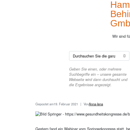
Hamb
Behi
Gm
Wir sind f
Geben Sie einen, oder mehrere
Suchbegriffe ein – unsere gesamte
Webseite wird dann durchsucht und
die Ergebnisse angezeigt.
Gepostet am
19. Februar 2021
Von
Anna-lena
Gestern fand ein Webinar vom Springerkongress statt, b