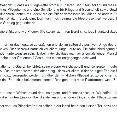
 zwar dafür, dass wir Pflegekräfte stolz auf unseren Beruf sein sollen und die
itung eines Pflegeheims und eine Schulleitung für Pflege und Gesundheit s
ehmen können mit Ideen, die die Pflege verbessern soll oder eine andere Ansi
igin Silvia in Stockholm. Dort kann noch einmal die Idee präsentiert werden. 
e Stiftung gegründet hat.
e stärkt und wie Pflegekräfte stolzer auf ihren Beruf sind. Das Hauptziel dab
 immer nur das negative zu erzählen und viel zu selten die positiven Dinge des 
ves. Dies schreckt natürlich vor allem junge Leute ab. Die Arbeitsbedingung fü
den unterwegs zu sein. Dabei finde ich, dass man vor allem als junger Mensc
 Lächeln der Patienten / Gäste, das einem entgegengebracht wird.
enten / Gästen berichtet, seine eigene Ansicht geteilt und Konzepte mitgeteil
s. Die meisten waren sich aber einig, dass vor allem in der heutigen Zeit die
auch dazu verwendet werden, um über den wirklichen Pflegealltag zu berichten,
n das Berufsbild bekommen können. Dies geht über viele Plattformen, wie z.B
 auf unsere Webseite und dem instagram- und facebook-account. Wir hoffen, da
 ein guten Einblick über die kleinen und schönen Dinge in der Pflege zu ver
r von uns Pflegekräften es selber in der Hand hat einen kleinen Teil dazu be