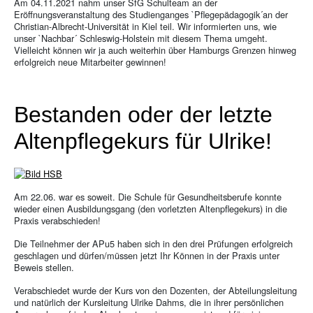
Am 04.11.2021 nahm unser SfG Schulteam an der
Eröffnungsveranstaltung des Studienganges `Pflegepädagogik´an der
Christian-Albrecht-Universität in Kiel teil. Wir informierten uns, wie
unser `Nachbar´ Schleswig-Holstein mit diesem Thema umgeht.
Vielleicht können wir ja auch weiterhin über Hamburgs Grenzen hinweg
erfolgreich neue Mitarbeiter gewinnen!
Bestanden oder der letzte
Altenpflegekurs für Ulrike!
Am 22.06. war es soweit. Die Schule für Gesundheitsberufe konnte
wieder einen Ausbildungsgang (den vorletzten Altenpflegekurs) in die
Praxis verabschieden!
Die Teilnehmer der APu5 haben sich in den drei Prüfungen erfolgreich
geschlagen und dürfen/müssen jetzt Ihr Können in der Praxis unter
Beweis stellen.
Verabschiedet wurde der Kurs von den Dozenten, der Abteilungsleitung
und natürlich der Kursleitung Ulrike Dahms, die in ihrer persönlichen