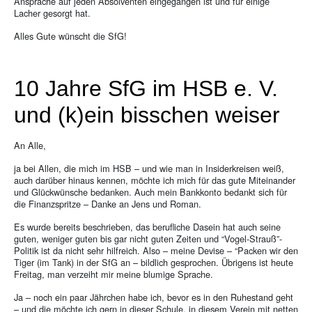
Ansprache auf jeden Absolventen eingegangen ist und für einige
Lacher gesorgt hat.
Alles Gute wünscht die SfG!
10 Jahre SfG im HSB e. V.
und (k)ein bisschen weiser
An Alle,
ja bei Allen, die mich im HSB – und wie man in Insiderkreisen weiß,
auch darüber hinaus kennen, möchte ich mich für das gute Miteinander
und Glückwünsche bedanken. Auch mein Bankkonto bedankt sich für
die Finanzspritze – Danke an Jens und Roman.
Es wurde bereits beschrieben, das berufliche Dasein hat auch seine
guten, weniger guten bis gar nicht guten Zeiten und “Vogel-Strauß”-
Politik ist da nicht sehr hilfreich. Also – meine Devise – “Packen wir den
Tiger (im Tank) in der SfG an – bildlich gesprochen. Übrigens ist heute
Freitag, man verzeiht mir meine blumige Sprache.
Ja – noch ein paar Jährchen habe ich, bevor es in den Ruhestand geht
– und die möchte ich gern in dieser Schule, in diesem Verein mit netten