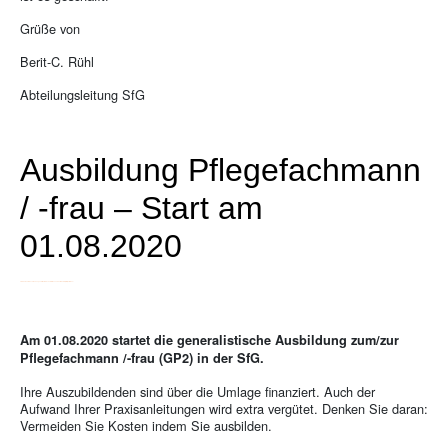
Grüße von
Berit-C. Rühl
Abteilungsleitung SfG
Ausbildung Pflegefachmann
/ -frau – Start am
01.08.2020
Trotz Corona-Einschränkungen bildet die Schule für Gesundheitsberufe (SfG) weiter aus!
Am 01.08.2020 startet die generalistische Ausbildung zum/zur
Pflegefachmann /-frau (GP2) in der SfG.
Ihre Auszubildenden sind über die Umlage finanziert. Auch der
Aufwand Ihrer Praxisanleitungen wird extra vergütet. Denken Sie daran:
Vermeiden Sie Kosten indem Sie ausbilden.