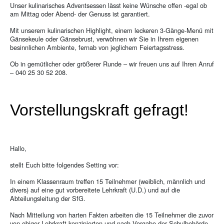
Unser kulinarisches Adventsessen lässt keine Wünsche offen -egal ob
am Mittag oder Abend- der Genuss ist garantiert.
Mit unserem kulinarischen Highlight, einem leckeren 3-Gänge-Menü mit
Gänsekeule oder Gänsebrust, verwöhnen wir Sie in Ihrem eigenen
besinnlichen Ambiente, fernab von jeglichem Feiertagsstress.
Ob in gemütlicher oder größerer Runde – wir freuen uns auf Ihren Anruf
– 040 25 30 52 208.
Vorstellungskraft gefragt!
Hallo,
stellt Euch bitte folgendes Setting vor:
In einem Klassenraum treffen 15 Teilnehmer (weiblich, männlich und
divers) auf eine gut vorbereitete Lehrkraft (U.D.) und auf die
Abteilungsleitung der SfG.
Nach Mitteilung von harten Fakten arbeiten die 15 Teilnehmer die zuvor
von obiger Lehrkraft konzipierten und nach Vorgabe der Schulbehörde